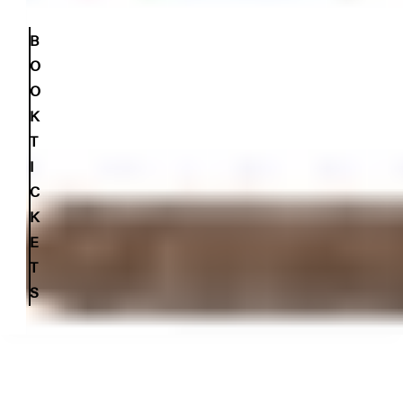
B
O
O
K
T
I
C
K
E
T
S