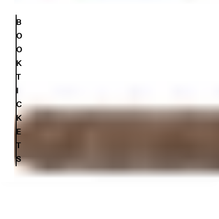
B
O
O
K
T
I
C
K
E
T
S